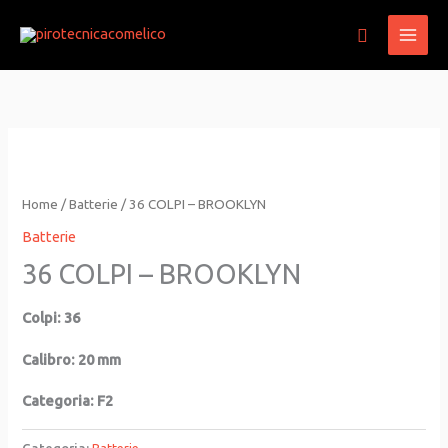
Vai
Cerca
al
contenuto
Home
/
Batterie
/ 36 COLPI – BROOKLYN
Batterie
36 COLPI – BROOKLYN
Colpi: 36
Calibro: 20 mm
Categoria: F2