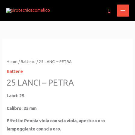
Vai
Cerca
al
contenuto
Home
/
Batterie
/ 25 LANCI – PETRA
Batterie
25 LANCI – PETRA
Lanci: 25
Calibro: 25 mm
Effetto: P
eonia viola con scia viola, apertura oro
lampeggiante con scia oro.