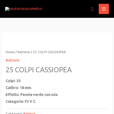
Vai
Cerca
al
contenuto
Home
/
Batterie
/ 25 COLPI CASSIOPEA
Batterie
25 COLPI CASSIOPEA
Colpi: 25
Calibro: 18 mm.
Effetto: P
eonia verde con scia
Categoria: F2 V C.
Categoria:
Batterie