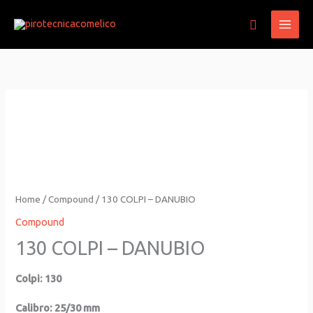
Vai
Cerca
al
contenuto
Home
/
Compound
/ 130 COLPI – DANUBIO
Compound
130 COLPI – DANUBIO
Colpi: 130
Calibro: 25/30 mm