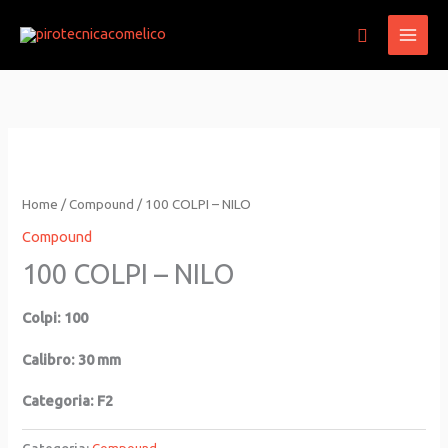
Vai
Cerca
al
contenuto
Home
/
Compound
/ 100 COLPI – NILO
Compound
100 COLPI – NILO
Colpi: 100
Calibro: 30 mm
Categoria: F2