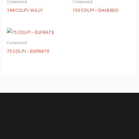
Compound
Compound
144 COLPI. WILLY
130 COLPI – DANUBIO
Compound
75 COLPI – EUFRATE